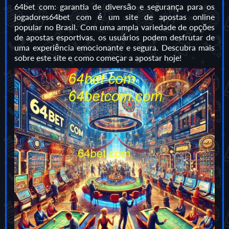
64bet com: garantia de diversão e segurança para os
jogadores64bet com é um site de apostas online
popular no Brasil. Com uma ampla variedade de opções
de apostas esportivas, os usuários podem desfrutar de
uma experiência emocionante e segura. Descubra mais
sobre este site e como começar a apostar hoje!