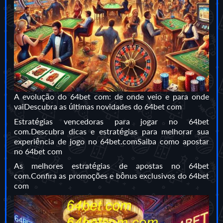
A evolução do 64bet com: de onde veio e para onde
vaiDescubra as últimas novidades do 64bet com
Estratégias vencedoras para jogar no 64bet
com.Descubra dicas e estratégias para melhorar sua
experiência de jogo no 64bet.comSaiba como apostar
no 64bet com
As melhores estratégias de apostas no 64bet
com.Confira as promoções e bônus exclusivos do 64bet
com