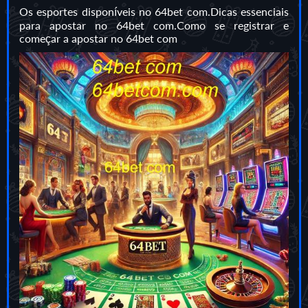
Os esportes disponíveis no 64bet com.Dicas essenciais
para apostar no 64bet com.Como se registrar e
começar a apostar no 64bet com