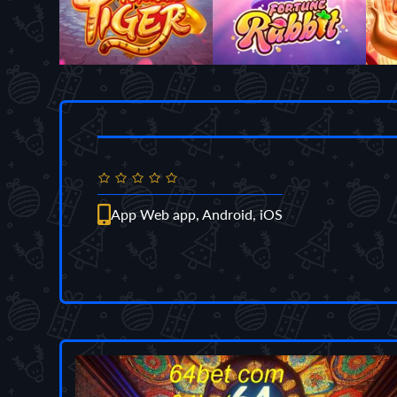
App Web app, Android, iOS