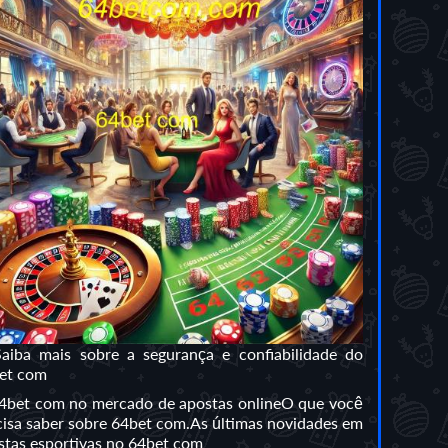
Saiba mais sobre a segurança e confiabilidade do
et com
4bet com no mercado de apostas onlineO que você
cisa saber sobre 64bet com.As últimas novidades em
stas esportivas no 64bet com