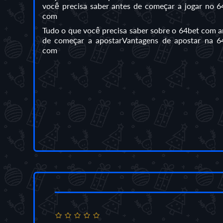
você precisa saber antes de começar a jogar no 6
com
Tudo o que você precisa saber sobre o 64bet com a
de começar a apostarVantagens de apostar na 6
com