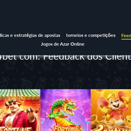
dicas e estratégias de apostas
torneios e competições
Feed
Jogos de Azar Online
bet com: Feedback dos Clien